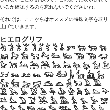
いるか確認するのを忘れないでくださいね。
それでは、ここからはオススメの特殊文字を取り
上げていきます。
ヒエログリフ
𓀓 𓀞 𓀟 𓀠 𓀢 𓀣 𓀤 𓀥 𓀡 𓀒 𓃒 𓃓 𓃔
𓃖 𓃗 𓃘 𓃙 𓃚 𓃛 𓃜 𓃝 𓃞 𓃟
𓃠 𓃡 𓃢 𓃣 𓃤 𓃥 𓃦 𓃧 𓃨 𓃩 𓃪
𓃫 𓃬 𓃭 𓃮 𓃯 𓃰 𓃱 𓃲 𓃳 𓃴
𓃵 𓃶 𓃷 𓃸 𓃹 𓃺 𓃻 𓃽 𓄿 𓅀
𓅁 𓅂 𓅃 𓅄 𓅅 𓅆 𓅇 𓅈 𓅉 𓅊 𓅌 𓅍
𓅎 𓅏 𓅐 𓅑 𓅒 𓅓 𓅔 𓅘 𓅙 𓅚 𓅛