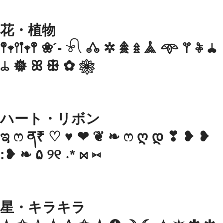
花・植物
𖤣𖥧𖥣𖡡𖥧𖤣 ❀´- 𓍯 𖦊 ✲ 𖠰 𖥍 𖣰 𖥸 𖦥 𖦞 𖢇
𖧡 𖣔 ꕤ ꕥ ✿ ❀
ハート・リボン
ಇ ෆ ན₹ ♡ ♥ ❤︎︎ ❦ ❧ ෆ ღ დ︎ ❣︎ ❥ ❥︎
:❥︎ ❧ ۵ ୨୧ ˖* ⋈ ⑅
星・キラキラ