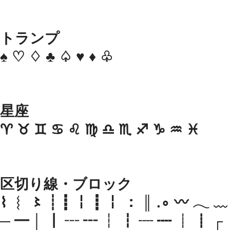
トランプ
♠ ♡ ♢ ♣ ♤ ♥ ♦ ♧
星座
♈ ♉ ♊ ♋ ♌ ♍ ♎ ♏ ♐ ♑ ♒ ♓
区切り線・ブロック
⌇ ︴ 〻 ┊ ┋ ￤ ┋ ￤ ： ║ .∘ 〰 𓂃 ﹏
─ ━ │ ┃ ┄ ┅ ┆ ┇ ┈ ┉ ┊ ┋ ┌