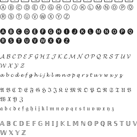
Ⓐ Ⓑ Ⓒ Ⓓ Ⓔ Ⓕ Ⓖ Ⓗ Ⓘ Ⓙ Ⓚ Ⓛ Ⓜ Ⓝ Ⓞ Ⓟ Ⓠ
Ⓡ Ⓢ Ⓣ Ⓤ Ⓥ Ⓦ Ⓧ Ⓨ Ⓩ
🅐 🅑 🅒 🅓 🅔 🅕 🅖 🅗 🅘 🅙 🅚 🅛 🅜 🅝 🅞 🅟 🅠
🅡 🅢 🅣 🅤 🅥 🅦 🅧 🅨 🅩
𝓐 𝓑 𝓒 𝓓 𝓔 𝓕 𝓖 𝓗 𝓘 𝓙 𝓚 𝓛 𝓜 𝓝 𝓞 𝓟 𝓠 𝓡 𝓢 𝓣 𝓤 𝓥
𝓦 𝓧 𝓨 𝓩
𝓪 𝓫 𝓬 𝓭 𝓮 𝓯 𝓰 𝓱 𝓲 𝓳 𝓴 𝓵 𝓶 𝓷 𝓸 𝓹 𝓺 𝓻 𝓼 𝓽 𝓾 𝓿 𝔀 𝔁 𝔂 𝔃
𝔄 𝔅 ℭ 𝔇 𝔈 𝔉 𝔊 ℌ ℑ 𝔍 𝔎 𝔏 𝔐 𝔑 𝔒 𝔓 𝔔 ℜ 𝔖 𝔗 𝔘 𝔙
𝔚 𝔛 𝔜 ℨ
𝔞 𝔟 𝔠 𝔡 𝔢 𝔣 𝔤 𝔥 𝔦 𝔧 𝔨 𝔩 𝔪 𝔫 𝔬 𝔭 𝔮 𝔯 𝔰 𝔱 𝔲 𝔳 𝔴 𝔵 𝔶 𝔷
𝔸 𝔹 ℂ 𝔻 𝔼 𝔽 𝔾 ℍ 𝕀 𝕁 𝕂 𝕃 𝕄 ℕ 𝕆 ℙ ℚ ℝ 𝕊 𝕋 𝕌 𝕍
𝕎 𝕏 𝕐 ℤ