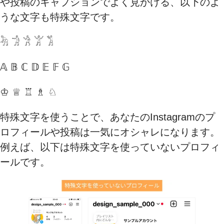
や投稿のキャプションでよく見かける、以下のよ
うな文字も特殊文字です。
𓀓 𓀞 𓀟 𓀠 𓀢
𝔸 𝔹 ℂ 𝔻 𝔼 𝔽 𝔾
♔ ♕ ♖ ♗ ♘
特殊文字を使うことで、あなたのInstagramのプ
ロフィールや投稿は一気にオシャレになります。
例えば、以下は特殊文字を使っていないプロフィ
ールです。