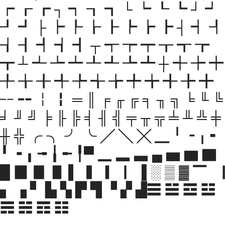
┍ ┎ ┏ ┐ ┑ ┒ ┓ └ ┕ ┖ ┗ ┘ ┙
┚ ┛ ├ ┝ ┞ ┟ ┠ ┡ ┢ ┣ ┤ ┥ ┦
┧ ┨ ┩ ┪ ┫ ┬ ┭ ┮ ┯ ┰ ┱ ┲
┳ ┴ ┵ ┶ ┷ ┸ ┹ ┺ ┻ ┼ ┽ ┾ ┿
╀ ╁ ╂ ╃ ╄ ╅ ╆ ╇ ╈ ╉ ╊ ╋
╌ ╍ ╎ ╏ ═ ║ ╒ ╓ ╔ ╕ ╖ ╗ ╘ ╙ ╚
╛ ╜ ╝ ╞ ╟ ╠ ╡ ╢ ╣ ╤ ╥ ╦ ╧ ╨ ╩ ╪
╫ ╬ ╭ ╮ ╯ ╰ ╱ ╲ ╳ ╴ ╵ ╶ ╷ ╸
╹ ╺ ╻ ╼ ╽ ╾ ╿▀ ▁ ▂ ▃ ▄ ▅ ▆ ▇
█ ▉ ▊ ▋ ▌ ▍ ▎ ▏ ▐ ░ ▒ ▓ ▔ ▕
▖ ▗ ▘ ▙ ▚ ▛ ▜ ▝ ▞ ▟☰ ☱ ☲ ☳
☴ ☵ ☶ ☷