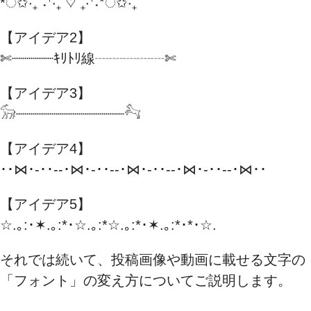
*ੈ✩‧₊˚˖⁺‧₊˚♡˚₊‧⁺˖*ੈ✩‧₊˚
【アイデア2】
✄┈┈┈┈┈ｷﾘﾄﾘ線┈┈┈┈┈✄
【アイデア3】
𓃘┈┈┈┈┈┈┈┈┈┈┈┈┈𓃚
【アイデア4】
･･⋈･-･･--･⋈･-･･--･⋈･-･･--･⋈･-･･--･⋈･･
【アイデア5】
☆.｡:･✶.｡:*･☆.｡:*☆.｡:*･✶.｡:*･*･☆.
それでは続いて、投稿画像や動画に載せる文字の
「フォント」の変え方についてご説明します。