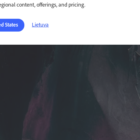
 Painter“ pasirinkome dėl patogaus naudojimo, spartaus ir nede
regional content, offerings, and pricing.
BURNELL, „RESPAWN ENTERTAINMENT“
Lietuva
ed States