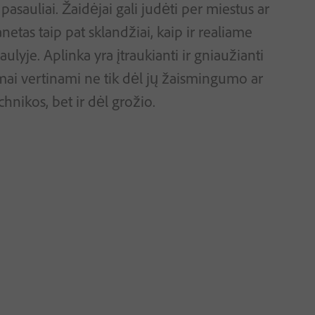
pasauliai. Žaidėjai gali judėti per miestus ar
anetas taip pat sklandžiai, kaip ir realiame
aulyje. Aplinka yra įtraukianti ir gniaužianti
mai vertinami ne tik dėl jų žaismingumo ar
chnikos, bet ir dėl grožio.