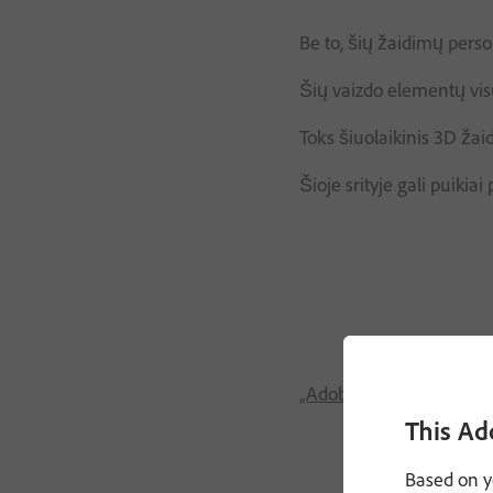
Be to, šių žaidimų perso
Šių vaizdo elementų visu
Toks šiuolaikinis 3D ža
Šioje srityje gali puikiai
„Adobe Substance 3D“ įr
This Ad
Based on y