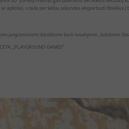
tance 3D“ įrankių rinkinys gali patenkinti bet kokius tekstūrų
r aplinkai, o tada per kelias sekundes eksportuoti išteklius į 
soms jungiamosioms tekstūroms kurti naudojome „Substance Desig
CETA, „PLAYGROUND GAMES“