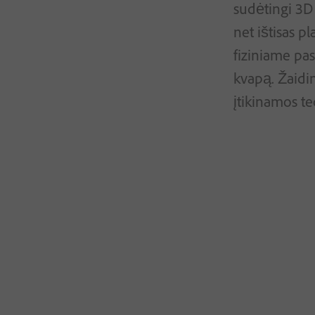
sudėtingi 3D 
net ištisas pl
fiziniame pas
kvapą. Žaidi
įtikinamos te