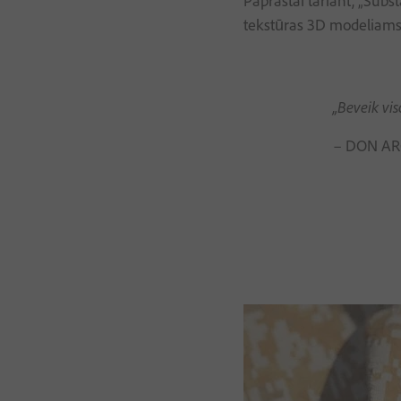
Paprastai tariant, „Subs
tekstūras 3D modeliams a
„Beveik vi
– DON AR