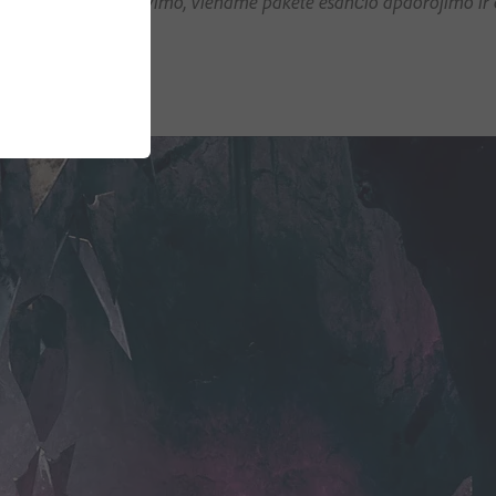
struktyvaus koregavimo, viename pakete esančio apdorojimo ir 