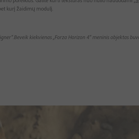
 kūrimo poreikius. Galite kurti tekstūras nuo nulio naudodami
„S
bet kurį žaidimų modulį.
ner“.Beveik kiekvienas „Forza Horizon 4“ meninis objektas buvo