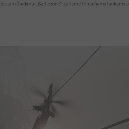
išleistam žaidimui „Battlezone“, kuriame
trimačiams tankams a