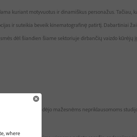
ama kuriant motyvuotus ir dinamiškus personažus. Tačiau, kaip i
as ir suteikia beveik kinematografinę patirtį. Dabartiniai žai
esmės dėl šiandien šiame sektoriuje dirbančių vaizdo kūrėjų į
ų sektoriuje. Jis padėjo mažesnėms nepriklausomoms studijoms 
te, where