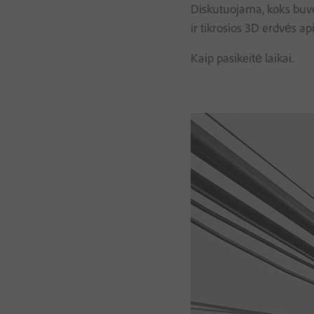
Diskutuojama, koks buvo 
ir tikrosios 3D erdvės ap
Kaip pasikeitė laikai.