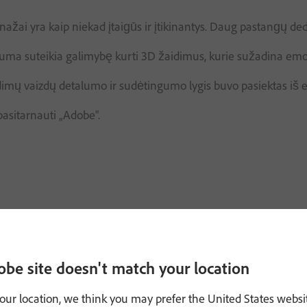
nažai yra kaip niekad įtaigūs ir įtikinantys. Daug pastangų ded
ma suteikia galimybę kurti 3D žaidimus, kurie sužadina emocij
idimų vaizdų detalumo ir sudėtingumo lygis buvo pasiektas iš 
 pasitarnauti „Adobe“.
ankių rinkinys
yra pripažintas tekstūrų kūrimo etalonas žaidim
obe site doesn't match your location
our location, we think you may prefer the United States websi