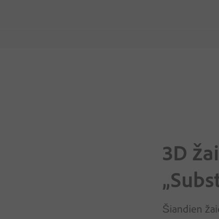
3D ža
„Subst
Šiandien žai