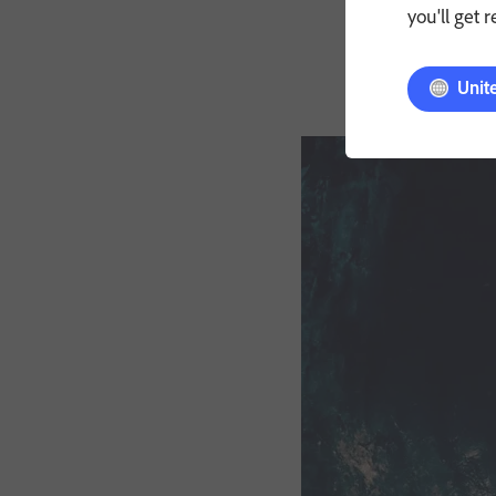
„Substance
you'll get 
– BRIAN 
Unit