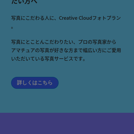
たい方へ
写真
に
こだわる
人
に
、
Creative
Cloud
フォト
プラン
。
写真
に
とことん
こだわり
たい
、
プロ
の
写真
家
から
アマチュア
の
写真
が
好き
な
方
まで
幅広い
方
に
ご
愛用
いただい
て
いる
写真
サービス
です
。
詳しくはこちら