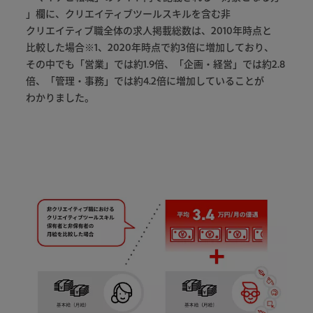
」
欄
に
、
クリエイティブツールスキル
を
含む
非
クリエイティブ
職
全体
の
求人
掲載
総数
は
、
2010
年
時点
と
比較
し
た
場合
※
1
、
2020
年
時点
で
約
3
倍
に
増加
し
て
おり
、
その
中
で
も
「
営業
」
で
は
約
1
.
9
倍
、
「
企画
・
経営
」
で
は
約
2
.
8
倍
、
「
管理
・
事務
」
で
は
約
4
.
2
倍
に
増加
し
て
いる
こと
が
わかり
まし
た
。