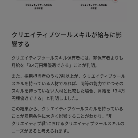
クリエイティブツールスキルが給与に影
響する
クリエイティブツールスキル
保有
者
に
は
、
非
保有
者
より
も
月給
を
「
3
.
4
万
円
程
優遇
できる
」
こと
が
判明
。
また
、
採用
担当
者
の
うち
7
割
以上
が
、
クリエイティブ
ツール
スキル
を
持っ
て
いる
人材
で
あれ
ば
、
同等
の
能力
で
かつ
その
スキル
を
持っ
て
い
ない
人材
と
比較
し
た
場合
、
月給
を
「
3
.
4
万
円
程
優遇
できる
」
と
判明
し
まし
た
。
この
結果
から
、
クリエイティブツールスキル
を
持っ
て
いる
こと
が
雇用
条件
に
大きく
影響
する
こと
が
わかり
、
“
非
クリエイティブ
職
”
における
クリエイティブツールスキル
の
ニーズ
が
ある
と
考え
られ
ます
。