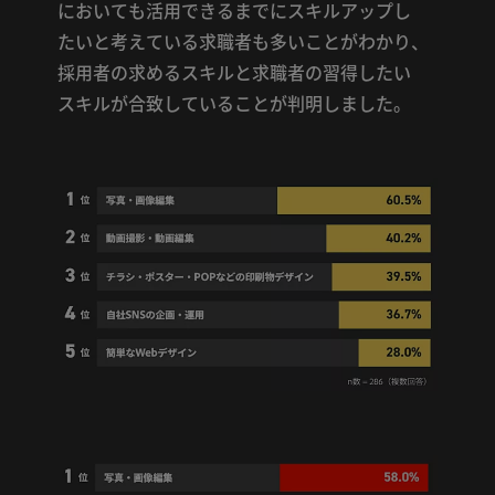
において
も
活用
できる
まで
に
スキル
アップ
し
たい
と
考え
て
いる
求職
者
も
多い
こと
が
わかり
、
採用
者
の
求める
スキル
と
求職
者
の
習得
し
たい
スキル
が
合致
し
て
いる
こと
が
判明
し
まし
た
。