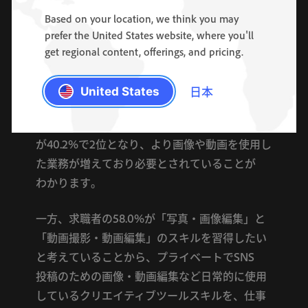
Based on your location, we think you may
非
クリエイティブ
職
において
「
prefer the United States website, where you'll
クリエイティブツールスキル
の
重要
性
が
高まっ
get regional content, offerings, and pricing.
て
いる
」
と
回答
し
た
7
割
の
企業
の
採用
担当
者
へ
の
調査
に
よる
と
、
求職
者
に
期待
する
日本
United States
クリエイティブツールスキル
は
、
「
写真
・
画像
編集
」
が
60.5
%
で
1
位
、
「
動画
撮影
・
動画
編集
」
が
40.2%
で
2
位
と
なり
、
より
画像
や
動画
を
使用
し
た
業務
が
増え
て
おり
必要
と
さ
れ
て
いる
こと
が
わかり
ます
。
一方
、
求職
者
の
58.0%が
「
写真
・
画像
編集
」
と
「
動画
撮影
・
動画
編集
」
の
スキル
を
習得
し
たい
と
考え
て
いる
こと
から
、
プライベート
で
SNS
投稿
の
ため
の
画像
・
動画
編集
など
日常
的
に
使用
し
て
いる
クリエイティブツールスキル
を
、
仕事