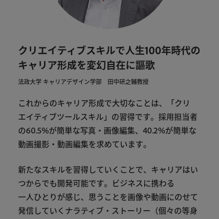
クリエイティブスキルで人生100年時代の
キャリア形成を変幻自在に謳歌
法政大学 キャリアデザイン学部 田中研之輔教授
これから
の
キャリア
形成
で
大切
な
こと
は
、
「クリ
エイ
ティブ
ツール
スキル」
の
習得
です
。
採用
担当
者
の
60
.
5
%
が
簡単
な
写真
・
画像
編集
、
40
.
2
%
が
簡単
な
動画
撮影
・
動画
編集
を
求め
て
い
ます
。
新た
な
スキル
を
習得
し
て
いく
こと
で
、
キャリア
は
い
つ
から
でも
開発
可能
です
。
ビジネス
に
携わる
一人ひとり
が
感じ
、
思う
こと
を
画像
や
動画
に
のせ
て
発信
し
て
いく
ナラティブ・ストーリー
（
個々
の
等身