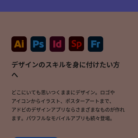
デザインのスキルを身に付けたい方
へ
どこ
に
い
て
も
思いつく
まま
に
デザイン
。
ロゴ
や
アイコン
から
イラスト
、
ポスター
アート
まで
、
アドビ
の
デザインアプリ
なら
さまざま
な
もの
が
作れ
ます
。
パワフル
な
モバイルアプリ
も
続々
登場
。