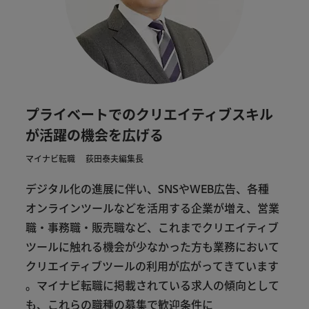
プライベートでのクリエイティブスキル
が活躍の機会を広げる
マイナビ転職 荻田泰夫編集長
デジタル
化
の
進展
に
伴い
、
SNS
や
WEB
広告
、
各種
オンライン
ツール
など
を
活用
する
企業
が
増え
、
営業
職
・
事務職
・
販売
職
など
、
これ
まで
クリエイティブ
ツール
に
触れる
機会
が
少なかっ
た
方
も
業務
において
クリエイティブ
ツール
の
利用
が
広がっ
て
き
て
い
ます
。
マイナビ
転職
に
掲載
さ
れ
て
いる
求人
の
傾向
として
も
、
これら
の
職種
の
募集
で
歓迎
条件
に