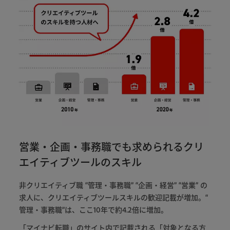
営業・企画・事務職でも求められるクリ
エイティブツールのスキル
非
クリエイティブ
職
“
管理
・
事務職
”
“
企画
・
経営
”
“
営業
”
の
求人
に
、
クリエイティブツールスキル
の
歓迎
記載
が
増加
。
“
管理
・
事務職
”
は
、
ここ
10
年
で
約
4
.
2
倍
に
増加
。
「
マイナビ
転職
」
の
サイト
内
で
記載
さ
れる
「
対象
と
なる
方