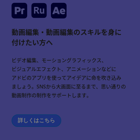
動画編集・動画編集のスキルを身に
付けたい方へ
ビデオ
編集
、
モー
ション
グラフィックス
、
ビジュアルエフェクト
、
アニメーション
など
に
アドビ
の
アプリ
を
使っ
て
アイデア
に
命
を
吹き込み
ましょ
う
。
SNS
から
大
画面
に
至る
まで
、
思い通り
の
動画
制作
の
制作
を
サポート
し
ます
。
詳しくはこちら