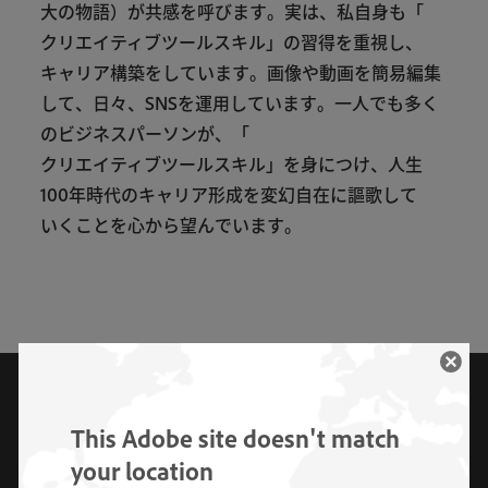
大
の
物語
）
が
共感
を
呼び
ます
。
実は
、
私
自身
も
「
クリエイティブツールスキル
」
の
習得
を
重視
し
、
キャリア
構築
を
し
て
い
ます
。
画像
や
動画
を
簡易
編集
し
て
、
日々
、
SNS
を
運用
し
て
い
ます
。
一
人
でも
多く
の
ビジネスパーソン
が
、
「
クリエイティブツールスキル
」
を
身
に
つけ
、
人生
100
年
時代
の
キャリア
形成
を
変幻
自在
に
謳歌
し
て
いく
こと
を
心から
望ん
で
い
ます
。
現場が欲しいクリエイティブ
This Adobe site doesn't match
your location
ツールスキルについて