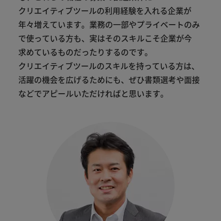
クリエイティブ
ツール
の
利用
経験
を
入れる
企業
が
年々
増え
て
い
ます
。
業務
の
一部
や
プライベート
のみ
で
使っ
て
いる
方
も
、
実は
その
スキル
こそ
企業
が
今
求め
て
いる
もの
だっ
たり
する
の
です
。
クリエイティブ
ツール
の
スキル
を
持っ
て
いる
方
は
、
活躍
の
機会
を
広げる
ため
に
も
、
ぜひ
書類
選考
や
面接
など
で
アピール
いただけれ
ば
と
思い
ます
。